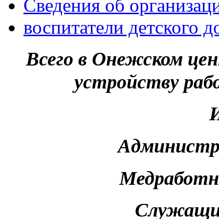
Сведения об организац
воспитатели детского д
Всего в Онежском це
устройству раб
И
Администра
Медработни
Служащие