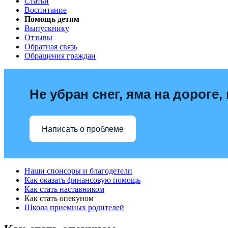
Статьи
Воспитание
Помощь детям
Выпускнику
Отзывы
Обратная связь
Обращения граждан
Не убран снег, яма на дороге
Написать о проблеме
Наши спонсоры и благодетели
Как оказать финансовую помощь
Как стать наставником
Как стать опекуном
Школа приемных родителей