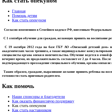
Как стать опекуном
Главная
Помощь детям
Как стать опекуном
Согласно изменениям в Семейном кодексе РФ, внесенным Федеральным за
С 1 сентября обучение для граждан, желающих принять на воспитание р
С 19 октября 2012 года на базе ГБУ АО «Онежский детский дом» на
академических часов тренинга, а также индивидуальное консультирован
специалисты органа опеки и попечительства. Обучение ведется в очной ф
вечернее время, их продолжительность составляет от 2 до 4 часов. Посл
подтверждающего прохождение специального обучения, органы опеки не
Таким образом, граждане, выразившие желание принять ребенка на воспи
готовности стать приемным родителем.
Как помочь
Наши спонсоры и благодетели
Как оказать финансовую поддержку
Как стать опекуном
Как стать наставником