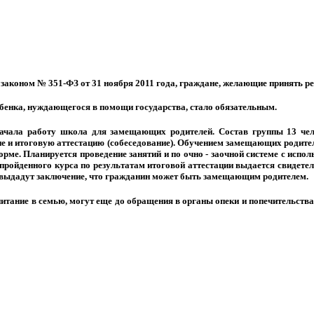
коном № 351-ФЗ от 31 ноября 2011 года, граждане, желающие принять реб
ебенка, нуждающегося в помощи государства, стало обязательным.
чала работу школа для замещающих родителей. Состав группы 13 чел
ие и итоговую аттестацию (собеседование). Обучением замещающих родител
орме. Планируется проведение занятий и по очно - заочной системе с испо
е пройденного курса по результатам итоговой аттестации выдается свидете
 выдадут заключение, что гражданин может быть замещающим родителем.
тание в семью, могут еще до обращения в органы опеки и попечительства 